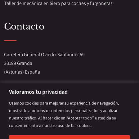
Taller de mecánica en Siero para coches y furgonetas
Contacto
Carretera General Oviedo-Santander 59
33199 Granda
(Asturias) España
Teléfono:
684 65 92 43
Valoramos tu privacidad
E-mail:
pcarcenter.es@gmail.com
Usamos cookies para mejorar su experiencia de navegación,
mostrarle anuncios o contenidos personalizados y analizar
nuestro tráfico. Al hacer clic en “Aceptar todo” usted da su
consentimiento a nuestro uso de las cookies.
© Copyright 2023 Pcar Center.
Aviso legal y Privacidad
.
Diseñado por
Citiservi Media